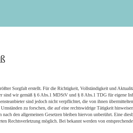
ASSER
FERNWÄRME
FÄHRE
VERWALTUNG
uß
ßter Sorgfalt erstellt. Für die Richtigkeit, Vollständigkeit und Aktuali
r sind wir gemäß § 6 Abs.1 MDStV und § 8 Abs.1 TDG für eigene Inha
nsteanbieter sind jedoch nicht verpflichtet, die von ihnen übermittelt
Umständen zu forschen, die auf eine rechtswidrige Tätigkeit hinweisen
nach den allgemeinen Gesetzen bleiben hiervon unberührt. Eine diesbe
eten Rechtsverletzung möglich. Bei bekannt werden von entsprechende