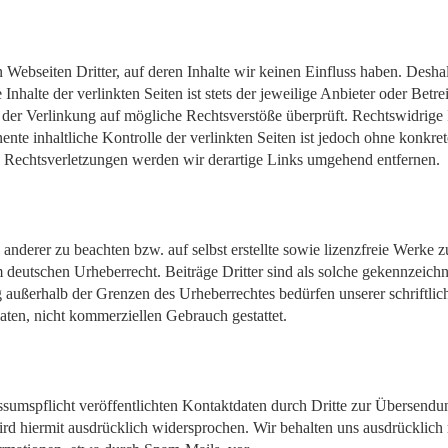
 Webseiten Dritter, auf deren Inhalte wir keinen Einfluss haben. Desha
halte der verlinkten Seiten ist stets der jeweilige Anbieter oder Betre
 der Verlinkung auf mögliche Rechtsverstöße überprüft. Rechtswidrige
nte inhaltliche Kontrolle der verlinkten Seiten ist jedoch ohne konkre
 Rechtsverletzungen werden wir derartige Links umgehend entfernen.
 anderer zu beachten bzw. auf selbst erstellte sowie lizenzfreie Werke z
m deutschen Urheberrecht. Beiträge Dritter sind als solche gekennzeichn
g außerhalb der Grenzen des Urheberrechtes bedürfen unserer schrift
vaten, nicht kommerziellen Gebrauch gestattet.
mspflicht veröffentlichten Kontaktdaten durch Dritte zur Übersendun
d hiermit ausdrücklich widersprochen. Wir behalten uns ausdrücklich re