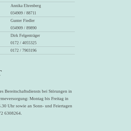
Annika Ehrenberg
034909 / 88711
Gunter Fiedler
034909 / 89890
Dirk Felgenträger
0172 / 4055325
0172 / 7903196
T
es Bereitschaftsdiensts bei Störungen in
rmeversorgung: Montag bis Freitag in
6.30 Uhr sowie an Sonn- und Feiertagen
72 6308264.